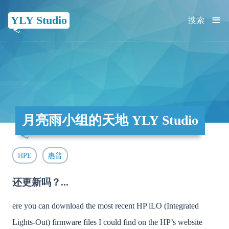
≡
YLY Studio
搜索
月亮雨小组的天地 YLY Studio
HPE
惠普
还更新吗？...
ere you can download the most recent HP iLO (Integrated
Lights-Out) firmware files I could find on the HP’s website