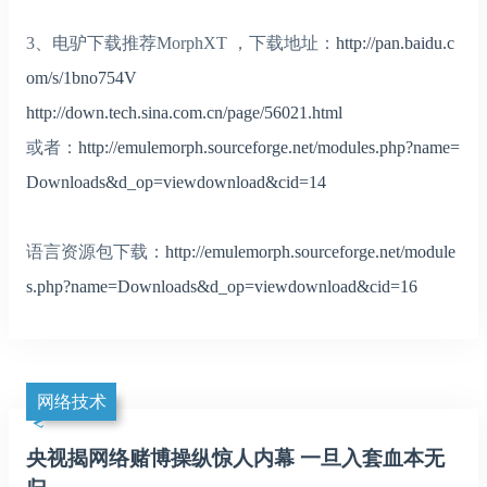
3、电驴下载推荐MorphXT ，下载地址：
http://pan.baidu.c
om/s/1bno754V
http://down.tech.sina.com.cn/page/56021.html
或者：
http://emulemorph.sourceforge.net/modules.php?name=
Downloads&d_op=viewdownload&cid=14
语言资源包下载：
http://emulemorph.sourceforge.net/module
s.php?name=Downloads&d_op=viewdownload&cid=16
网络技术
央视揭网络赌博操纵惊人内幕 一旦入套血本无