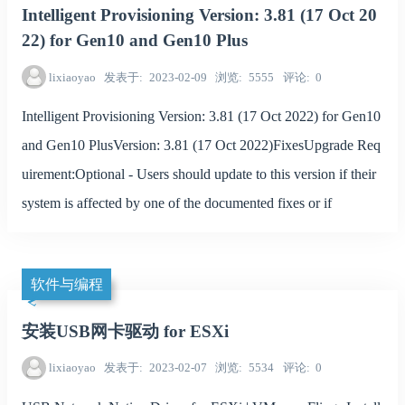
Intelligent Provisioning Version: 3.81 (17 Oct 20
22) for Gen10 and Gen10 Plus
lixiaoyao
发表于
2023-02-09
浏览
5555
评论
0
Intelligent Provisioning Version: 3.81 (17 Oct 2022) for Gen10
and Gen10 PlusVersion: 3.81 (17 Oct 2022)FixesUpgrade Req
uirement:Optional - Users should update to this version if their
system is affected by one of the documented fixes or if
软件与编程
安装USB网卡驱动 for ESXi
lixiaoyao
发表于
2023-02-07
浏览
5534
评论
0