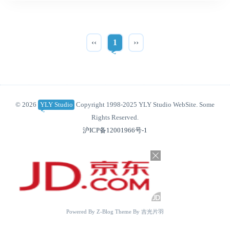
‹‹
1
››
© 2026
YLY Studio
Copyright 1998-2025 YLY Studio WebSite. Some
Rights Reserved.
沪ICP备12001966号-1
Powered By
Z-Blog
Theme By
吉光片羽