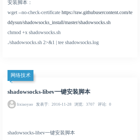
安装脚本：
wget --no-check-certificate
https://raw.githubusercontent.com/te
ddysun/shadowsocks_install/master/shadowsocks.sh
chmod +x shadowsocks.sh
./shadowsocks.sh 2>&1 | tee shadowsocks.log
网络技术
shadowsocks-libev一键安装脚本
lixiaoyao
发表于
2016-11-28
浏览
3707
评论
0
shadowsocks-libev一键安装脚本