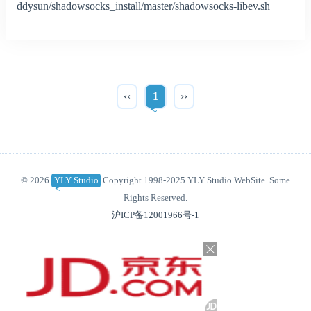
ddysun/shadowsocks_install/master/shadowsocks-libev.sh
‹‹
1
››
© 2026
YLY Studio
Copyright 1998-2025 YLY Studio WebSite. Some
Rights Reserved.
沪ICP备12001966号-1