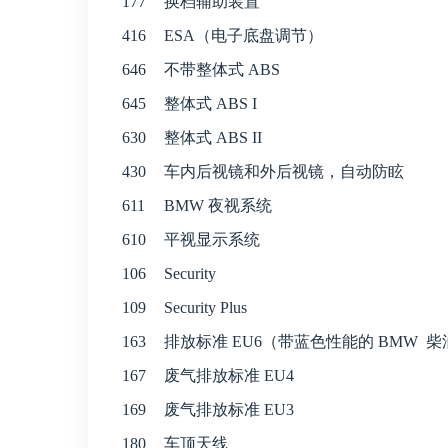
177
换档辅助装置
416
ESA（电子底盘调节）
646
不带整体式 ABS
645
整体式 ABS I
630
整体式 ABS II
430
车内后视镜和外后视镜，自动防眩
611
BMW 夜视系统
610
平视显示系统
106
Security
109
Security Plus
163
排放标准 EU6（带蓝色性能的 BMW 
167
废气排放标准 EU4
169
废气排放标准 EU3
180
车顶天线