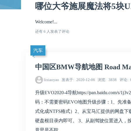
哪位大爷施展魔法将5块U2盘
Welcome!...
还有 6 人发表了评论
汽车
中国区BMW导航地图 Road Map C
lixiaoyao
发表于
2020-12-06
浏览
3838
评论
升级EVO2020-4导航https://pan.baidu.com/
码：不需要密码EVO地图升级步骤：1、先准
式化成NTFS格式）2、从宝马汇提供的网盘下
硬盘根目录内即可。 3、从副驾驶位置进入，
意思是不耽