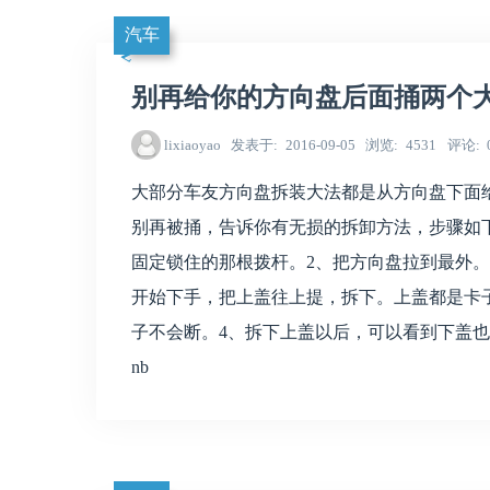
汽车
别再给你的方向盘后面捅两个
lixiaoyao
发表于
2016-09-05
浏览
4531
评论
大部分车友方向盘拆装大法都是从方向盘下面
别再被捅，告诉你有无损的拆卸方法，步骤如
固定锁住的那根拨杆。2、把方向盘拉到最外
开始下手，把上盖往上提，拆下。上盖都是卡
子不会断。4、拆下上盖以后，可以看到下盖
nb