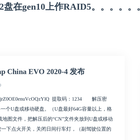
在gen10上作RAID5。。。。。。
hina EVO 2020-4 发布
0
s/1j3v2jrZ0OE0enuVcOQzYlQ 提取码：1234 解压密
备一个U盘或移动硬盘。（U盘最好64G容量以上，格
载地图文件，把解压后的“CN”文件夹放到U盘或移动
按一下点火开关，关闭日间行车灯，（副驾驶位置的