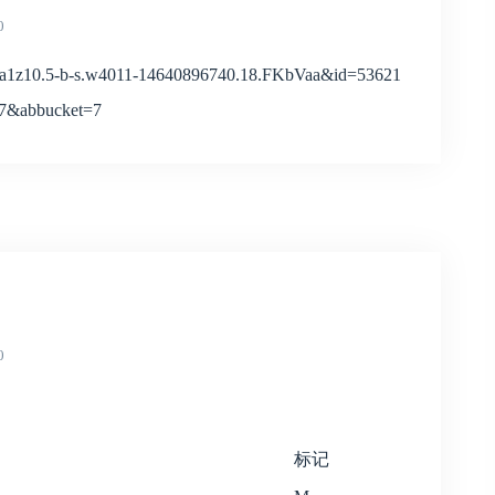
0
a1z10.5-b-s.w4011-14640896740.18.FKbVaa&id=53621
7&abbucket=7
0
标记