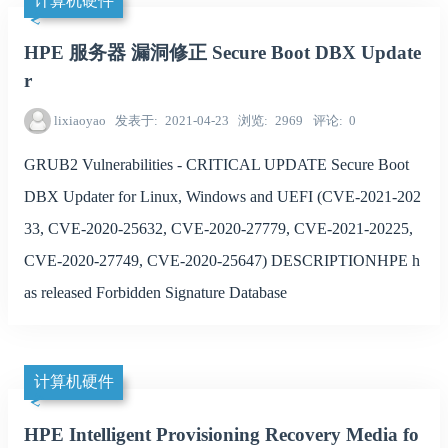
计算机硬件
HPE 服务器 漏洞修正 Secure Boot DBX Update
r
lixiaoyao
发表于
2021-04-23
浏览
2969
评论
0
GRUB2 Vulnerabilities - CRITICAL UPDATE Secure Boot
DBX Updater for Linux, Windows and UEFI (CVE-2021-202
33, CVE-2020-25632, CVE-2020-27779, CVE-2021-20225,
CVE-2020-27749, CVE-2020-25647) DESCRIPTIONHPE h
as released Forbidden Signature Database
计算机硬件
HPE Intelligent Provisioning Recovery Media fo