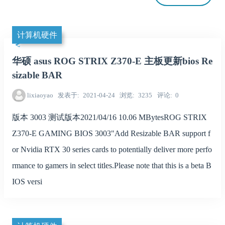
计算机硬件
华硕 asus ROG STRIX Z370-E 主板更新bios Re
sizable BAR
lixiaoyao
发表于
2021-04-24
浏览
3235
评论
0
版本 3003 测试版本2021/04/16 10.06 MBytesROG STRIX
Z370-E GAMING BIOS 3003"Add Resizable BAR support f
or Nvidia RTX 30 series cards to potentially deliver more perfo
rmance to gamers in select titles.Please note that this is a beta B
IOS versi