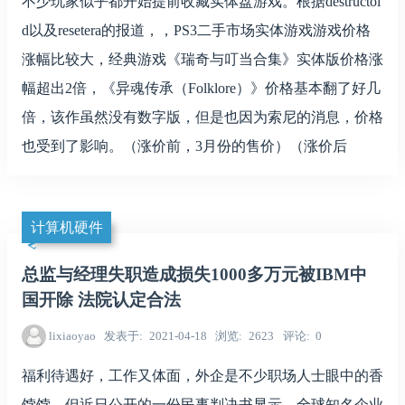
不少玩家似乎都开始提前收藏实体盘游戏。根据destructoi
d以及resetera的报道，，PS3二手市场实体游戏游戏价格
涨幅比较大，经典游戏《瑞奇与叮当合集》实体版价格涨
幅超出2倍，《异魂传承（Folklore）》价格基本翻了好几
倍，该作虽然没有数字版，但是也因为索尼的消息，价格
也受到了影响。（涨价前，3月份的售价）（涨价后
计算机硬件
总监与经理失职造成损失1000多万元被IBM中
国开除 法院认定合法
lixiaoyao
发表于
2021-04-18
浏览
2623
评论
0
福利待遇好，工作又体面，外企是不少职场人士眼中的香
饽饽。但近日公开的一份民事判决书显示，全球知名企业