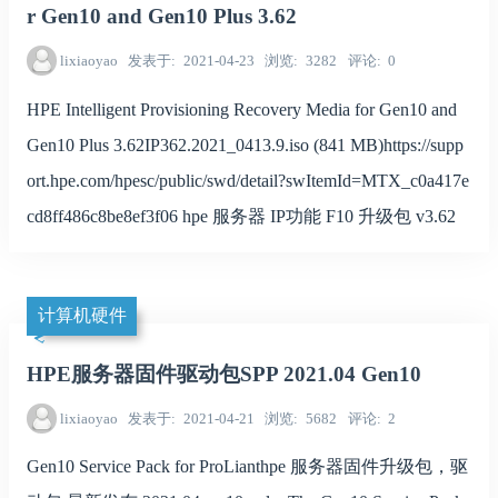
r Gen10 and Gen10 Plus 3.62
lixiaoyao
发表于
2021-04-23
浏览
3282
评论
0
HPE Intelligent Provisioning Recovery Media for Gen10 and
Gen10 Plus 3.62IP362.2021_0413.9.iso (841 MB)https://supp
ort.hpe.com/hpesc/public/swd/detail?swItemId=MTX_c0a417e
cd8ff486c8be8ef3f06 hpe 服务器 IP功能 F10 升级包 v3.62
计算机硬件
HPE服务器固件驱动包SPP 2021.04 Gen10
lixiaoyao
发表于
2021-04-21
浏览
5682
评论
2
Gen10 Service Pack for ProLianthpe 服务器固件升级包，驱