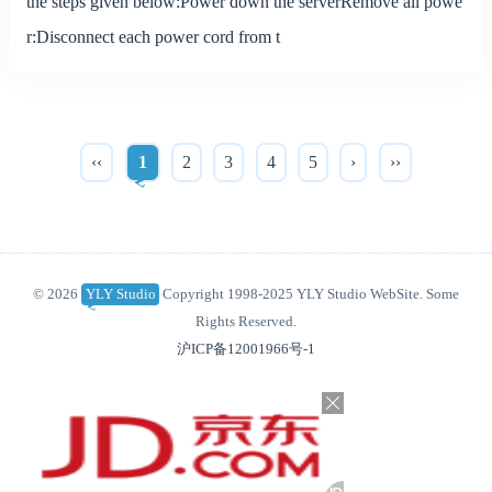
the steps given below:Power down the serverRemove all powe
r:Disconnect each power cord from t
‹‹
1
2
3
4
5
›
››
© 2026
YLY Studio
Copyright 1998-2025 YLY Studio WebSite. Some
Rights Reserved.
沪ICP备12001966号-1