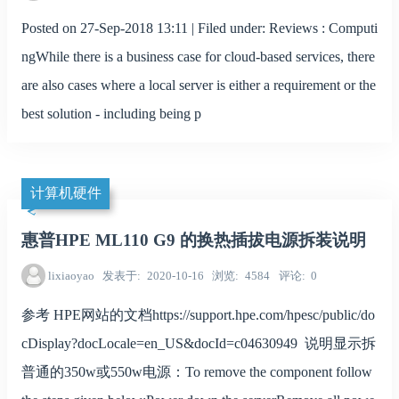
Posted on 27-Sep-2018 13:11 | Filed under: Reviews : Computi
ngWhile there is a business case for cloud-based services, there
are also cases where a local server is either a requirement or the
best solution - including being p
计算机硬件
惠普HPE ML110 G9 的换热插拔电源拆装说明
lixiaoyao
发表于
2020-10-16
浏览
4584
评论
0
参考 HPE网站的文档https://support.hpe.com/hpesc/public/do
cDisplay?docLocale=en_US&docId=c04630949 说明显示拆
普通的350w或550w电源：To remove the component follow