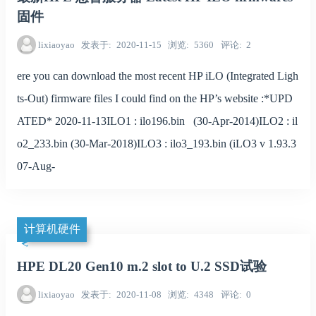
固件
lixiaoyao
发表于
2020-11-15
浏览
5360
评论
2
ere you can download the most recent HP iLO (Integrated Ligh
ts-Out) firmware files I could find on the HP’s website :*UPD
ATED* 2020-11-13ILO1 : ilo196.bin (30-Apr-2014)ILO2 : il
o2_233.bin (30-Mar-2018)ILO3 : ilo3_193.bin (iLO3 v 1.93.3
07-Aug-
计算机硬件
HPE DL20 Gen10 m.2 slot to U.2 SSD试验
lixiaoyao
发表于
2020-11-08
浏览
4348
评论
0