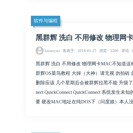
软件与编程
黑群辉 洗白 不用修改 物理网卡
lixiaoyao
发表于
2016-01-25
浏览
5206
评论
黑群辉 洗白 不用修改 物理网卡MAC不知道
群辉OS菜鸟教程 大婶（大神）请无视 勿拍砖 
删除应该 几个星期后会被群辉拉黑不能 升级了吧
nect QuickConnect QuickConnect 系
要 硬改MAC地址在纯DOS下（问度娘）本人