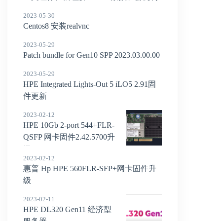
2023-05-30
Centos8 安装realvnc
2023-05-29
Patch bundle for Gen10 SPP 2023.03.00.00
2023-05-29
HPE Integrated Lights-Out 5 iLO5 2.91固
件更新
2023-02-12
HPE 10Gb 2-port 544+FLR-
QSFP 网卡固件2.42.5700升
级
2023-02-12
惠普 Hp HPE 560FLR-SFP+网卡固件升
级
2023-02-11
HPE DL320 Gen11 经济型