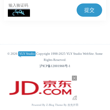
提交
© 2026
YLY Studio
Copyright 1998-2025 YLY Studio WebSite. Some
Rights Reserved.
沪ICP备12001966号-1
Powered By
Z-Blog
Theme By
吉光片羽